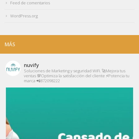
Feed de comentarios
WordPress.org
MÁS
nuvify
Soluciones de Marketing y seguridad WiFi.
🚀Mejora tus
ventas
💯Optimiza la satisfacción del cliente
⚡️Potencia tu
marca
📲872098222