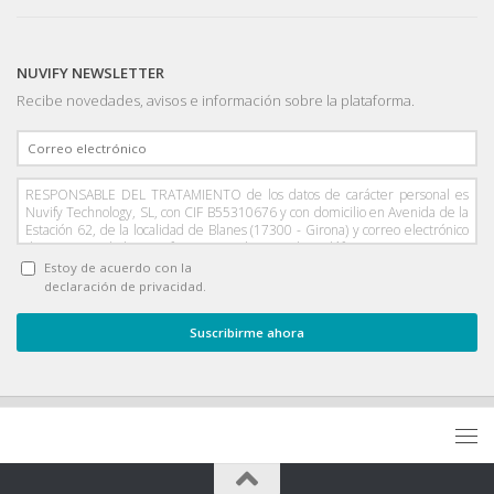
NUVIFY NEWSLETTER
Recibe novedades, avisos e información sobre la plataforma.
RESPONSABLE DEL TRATAMIENTO de los datos de carácter personal es
Nuvify Technology, SL, con CIF B55310676 y con domicilio en Avenida de la
Estación 62, de la localidad de Blanes (17300 - Girona) y correo electrónico
de contacto hola@nuvify.com y número de teléfono 872 098 222.
FINALIDAD: Nuvify informa al interesado que sus datos serán tratados para
Estoy de acuerdo con la
su recogida, conservación y utilización con la finalidad de gestionar las
declaración de privacidad.
comunicaciones comerciales, envío de publicidad y Newsletter, así como
gestionar los datos de los usuarios que se pongan en contacto con Nuvify
para solicitar información de sus productos y servicios. COMUNICACIÓN:
De la misma manera, se informa al usuario que los datos que Nuvify haya
podido recopilar e incluir en los ficheros mencionados sean cedidos o
comunicados a las empresas asociadas a Nuvify, con las mismas finalidades
para los que han sido recabados. CONSERVACIÓN DE DATOS: Los datos de
carácter personal serán conservados hasta que hayan dejado de ser
necesarios o pertinentes para la finalidad por los que fueron recabados o
registrados en nuestros ficheros. Posteriormente, los datos de carácter
personal que cumplan esta condición, serán suprimidos, a no ser que haya