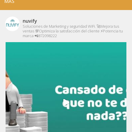
MÁS
nuvify
Soluciones de Marketing y seguridad WiFi.
🚀Mejora tus
ventas
💯Optimiza la satisfacción del cliente
⚡️Potencia tu
marca
📲872098222