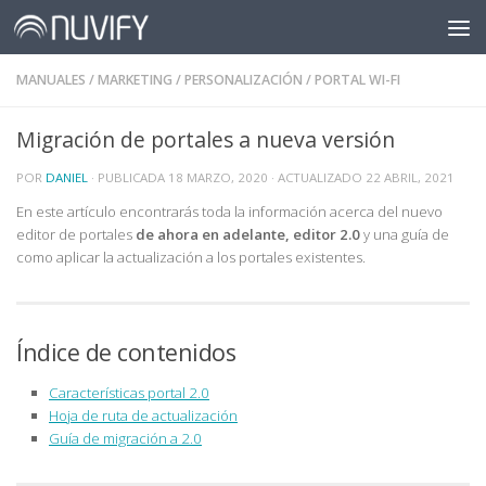
Saltar al contenido
MANUALES
/
MARKETING
/
PERSONALIZACIÓN
/
PORTAL WI-FI
Migración de portales a nueva versión
POR
DANIEL
· PUBLICADA
18 MARZO, 2020
· ACTUALIZADO
22 ABRIL, 2021
En este artículo encontrarás toda la información acerca del nuevo
editor de portales
de ahora en adelante, editor 2.0
y una guía de
como aplicar la actualización a los portales existentes.
Índice de contenidos
Características portal 2.0
Hoja de ruta de actualización
Guía de migración a 2.0